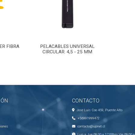
ER FIBRA
PELACABLES UNIVERSAL
CIRCULAR. 4,5 - 25 MM
IÓN
CONTACTO
Jose Luis Coo 459, Puente Alto
+56991999472
ciones
contacto@upnet.cl
Lun a Jue 09:00 a 17:00hrs Vie 09:00 a