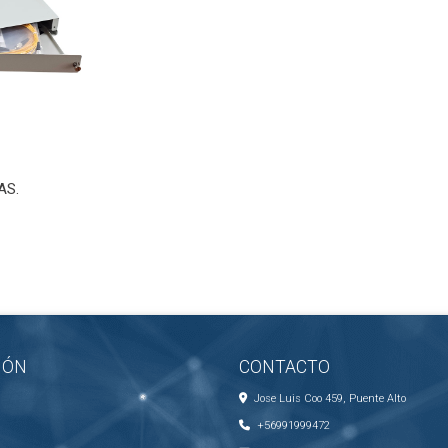
AS.
IÓN
CONTACTO
Jose Luis Coo 459, Puente Alto
+56991999472