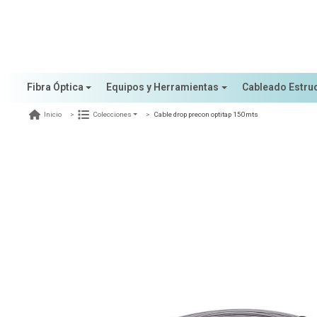
Fibra Óptica
Equipos y Herramientas
Cableado Estru
Cable drop precon optitap 150mts
Inicio
Colecciones