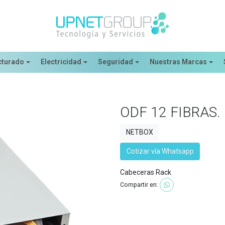
cturado
Electricidad
Seguridad
Nuestras Marcas
ODF 12 FIBRAS.
NETBOX
Cotizar vía Whatsapp
Cabeceras Rack
Compartir en: